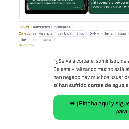
Topics
Catástrofes e incidentes
Categories
Valencia
cambio climático
DANA
lluvia
agua
lluvias torrenciales
Reports
20
“¿Se va a cortar el suministro de
Se está viralizando mucho está af
han negado hay muchos usuarios 
sí han sufrido cortes de agua e
📲 ¡Pincha aquí y sig
para 