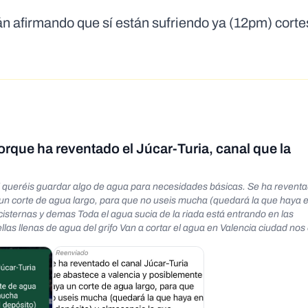
 afirmando que sí están sufriendo ya (12pm) corte
orque ha reventado el Júcar-Turia, canal que la
uardar algo de agua para necesidades básicas. Se ha reventado el canal
un corte de agua largo, para que no useis mucha (quedará la que haya e
 la riada está entrando en las
as llenas de agua del grifo Van a cortar el agua en Valencia ciudad nos
trabaja en aguas de Valencia Se va a cortar el agua en toda Valencia po