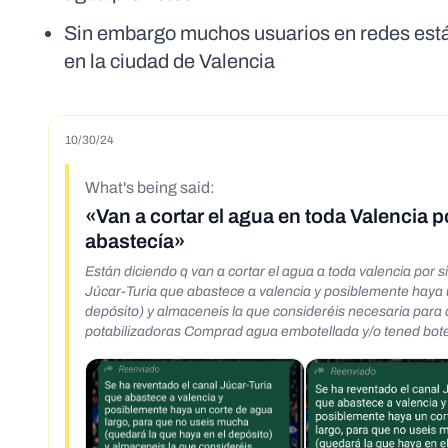
Sin embargo muchos usuarios en redes están
en la ciudad de Valencia
10/30/24
What's being said:
«Van a cortar el agua en toda Valencia p
abastecía»
Están diciendo q van a cortar el agua a toda valencia por si queréis g
Júcar-Turia que abastece a valencia y posiblemente haya 
depósito) y almaceneis la que consideréis necesaria para cisternas y demas Toda el agua sucia de
potabilizadoras Comprad agua embotellada y/o tened botell
diciendo Para reparar el canal Júcar-Túria <un amigo que 