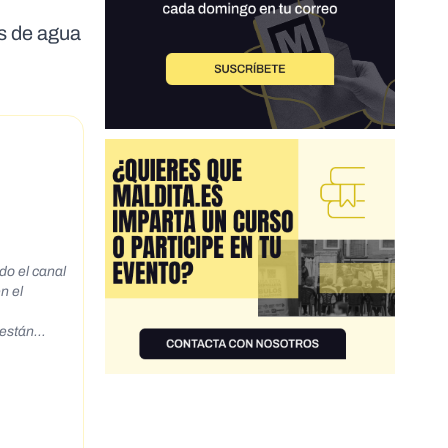
s de agua
n el
 están
r la DANA