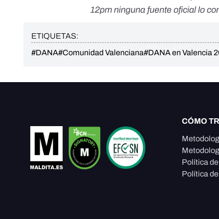
12pm ninguna fuente oficial lo co
ETIQUETAS:
#DANA
#Comunidad Valenciana
#DANA en Valencia 
CÓMO T
Metodolog
Metodolog
Política d
Política de