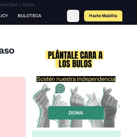
osé Elías
•
Bulos
o
LICY
BULOTECA
Hazte Maldit
a
paso