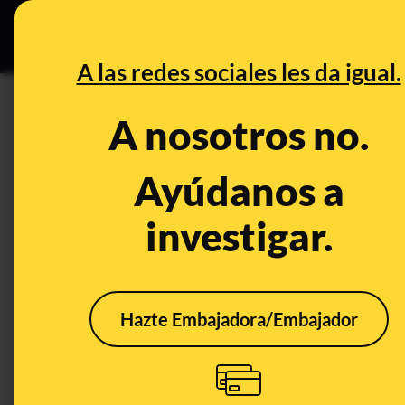
Grupos Ceuta
•
DESINFO
PREB
A las redes sociales les da igual.
DESINFO
A nosotros no.
Qué sabemos sobre cortes de 
de la DANA
Ayúdanos a
investigar.
Publicado el
Oct 30, 2024, 11:37:11 AM
Hazte Embajadora/Embajador