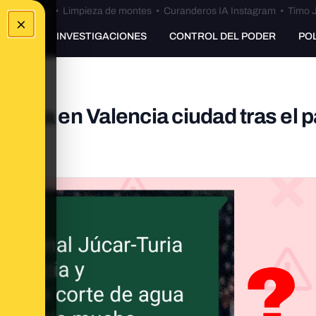
Bulos Ceuta
•
Limpieza de montes
•
Curanderos IA Instagram
•
Timo J
×
UNKING
INVESTIGACIONES
CONTROL DEL PODER
PO
agua en Valencia ciudad tras el 