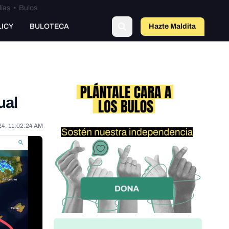
lías
•
Bulos
LICY
BULOTECA
Hazte Maldit
o
ual
24, 11:02:24 AM