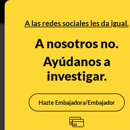
Especial C
DESINFO
PREB
A las redes sociales les da igual.
PREBUNKING
A nosotros no.
Nubes “estáticas y puntiaguda
interferencias llamadas falso
Ayúdanos a
investigar.
Medio ambiente
Clima
Hazte Embajadora/Embajador