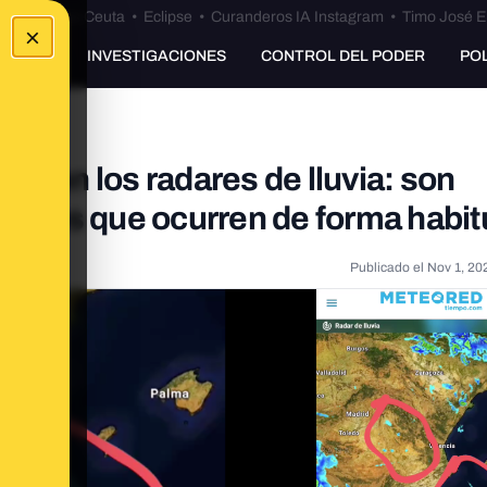
euta
•
Bulos Ceuta
•
Eclipse
•
Curanderos IA Instagram
•
Timo José E
×
UNKING
INVESTIGACIONES
CONTROL DEL PODER
PO
s” en los radares de lluvia: son
s ecos que ocurren de forma habit
Publicado el
Nov 1, 20