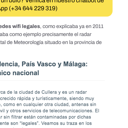
 un bulo? Verifica en nuestro chatbot de
pp (+34 644 229 319)
edes wifi legales
, como explicaba ya en 2011
saba como ejemplo precisamente el radar
al de Meteorología situado en la provincia de