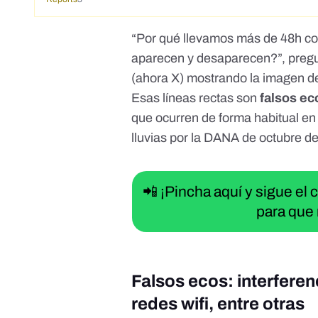
“
Por qué llevamos más de 48h co
aparecen y desaparecen?
”, preg
(ahora X) mostrando la imagen de
Esas líneas rectas son
falsos ec
que ocurren de forma habitual en
lluvias por la
DANA de octubre d
📲 ¡Pincha aquí y sigue el
para que 
Falsos ecos: interferen
redes wifi, entre otras