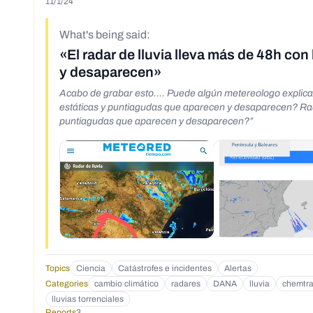
11/1/24
What's being said:
«El radar de lluvia lleva más de 48h c
y desaparecen»
Acabo de grabar esto.... Puede algún metereologo explic
estáticas y puntiagudas que aparecen y desaparecen? Radar Meteored “Por qué llevamos más de 48h con las mismas nubes estáticas y
puntiagudas que aparecen y desaparecen?”
Topics
Ciencia
Catástrofes e incidentes
Alertas
Categories
cambio climático
radares
DANA
lluvia
chemtra
lluvias torrenciales
Reports
3