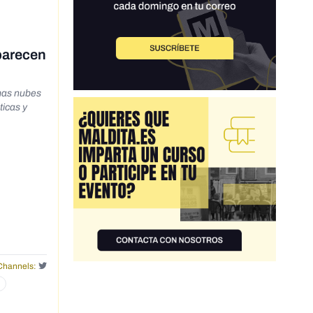
aparecen
mas nubes
Channels: