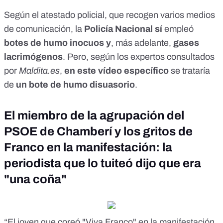
Según el atestado policial, que recogen varios medios
de comunicación, la
Policía Nacional sí
empleó
botes de humo inocuos y
, más adelante,
gases
lacrimógenos
. Pero, según los expertos consultados
por
Maldita.es
,
en este
vídeo
específico
se trataría
de
u
n bote de humo disuasorio
.
El miembro de la agrupación del
PSOE de Chamberí y los gritos de
Franco en la manifestación: la
periodista que lo tuiteó dijo que era
"una coña"
“El joven que coreó "Viva Franco" en la manifestación