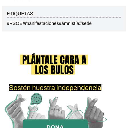
ETIQUETAS:
#PSOE
#manifestaciones
#amnistía
#sede