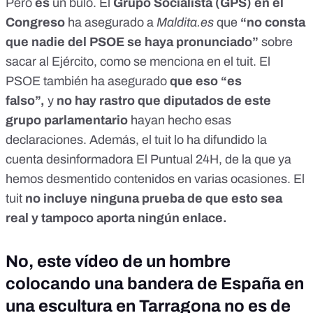
Pero
es
un bulo
. El
Grupo Socialista (GPS) en el
Congreso
ha asegurado a
Maldita.es
que
“no consta
que nadie del PSOE se haya pronunciado”
sobre
sacar al Ejército, como se menciona en el tuit. El
PSOE también ha asegurado
que eso “es
falso”,
y
no hay rastro que diputados de este
grupo parlamentario
hayan hecho esas
declaraciones. Además, el tuit lo ha difundido la
cuenta desinformadora El Puntual 24H, de la que ya
hemos desmentido contenidos en
varias ocasiones
. El
tuit
no incluye ninguna prueba de que esto sea
real y tampoco aporta ningún enlace.
No, este vídeo de un hombre
colocando una bandera de España en
una escultura en Tarragona no es de