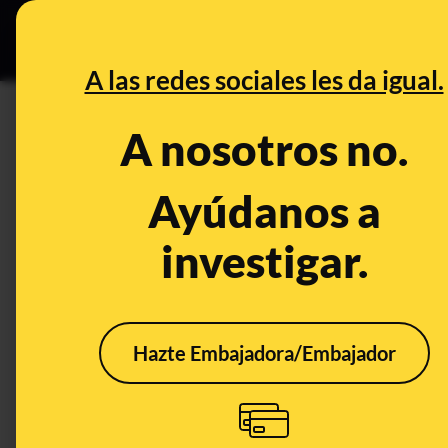
Especial C
DESINFO
PREB
A las redes sociales les da igual.
DESINFO
A nosotros no.
El miembro de la agrupación d
Franco en la manifestación: la 
Ayúdanos a
"una coña"
investigar.
Publicado el
Nov 6, 2023, 12:47:27 PM
Hazte Embajadora/Embajador