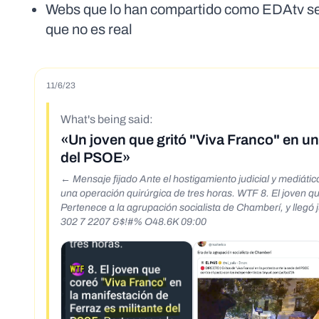
Webs que lo han compartido como EDAtv seña
que no es real
11/6/23
What's being said:
«Un joven que gritó "Viva Franco" en un
del PSOE»
← Mensaje fijado Ante el hostigamiento judicial y mediático
una operación quirúrgica de tres horas. WTF 8. El joven q
Pertenece a la agrupación socialista de Chamberí, y llegó 
302 7 2207 &$!#% O48.6K 09:00