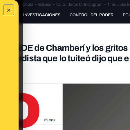
euta
•
Bulos Ceuta
•
Eclipse
•
Curanderos IA Instagram
•
Timo José E
×
UNKING
INVESTIGACIONES
CONTROL DEL PODER
PO
el PSOE de Chamberí y los gritos
periodista que lo tuiteó dijo que e