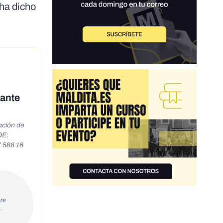
ha dicho
tante
ación de
OE:
7 588 16
re
…