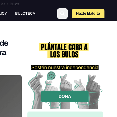
lías
•
Bulos
o
LICY
BULOTECA
Hazte Maldit
a
 de
ra