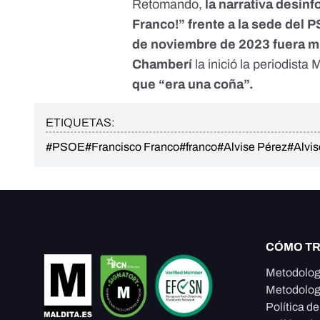
Retomando,
la narrativa desinf
Franco!” frente a la sede del 
de noviembre de 2023 fuera mi
Chamberí
la inició la periodista
que “era una coña”.
ETIQUETAS:
#PSOE
#Francisco Franco
#franco
#Alvise Pérez
#Alvis
CÓMO T
Metodolog
Metodolog
Política d