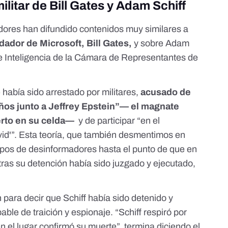
militar de Bill Gates y Adam Schiff
ores han difundido contenidos muy similares a
dador de Microsoft, Bill Gates,
y sobre Adam
de Inteligencia de la Cámara de Representantes de
había sido arrestado por militares,
acusado de
iños junto a Jeffrey Epstein”
—
el magnate
rto en su celda
—
y de participar “en el
id'”. Esta teoría,
que también desmentimos en
rupos de desinformadores hasta el punto de que en
tras su detención había sido juzgado y ejecutado
,
 para decir que
Schiff había sido detenido y
able de traición y espionaje
. “Schiff respiró por
n el lugar confirmó su muerte”, termina diciendo el