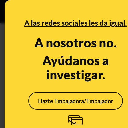
Grupos Ceuta
•
DESINFO
PREB
A las redes sociales les da igual.
DESINFO
A nosotros no.
Cómo los desinformadores difu
web Real Raw News aunque es
Ayúdanos a
contienen “humor, parodia y s
investigar.
Publicado el
Feb 16, 2022, 12:26:21 PM
Hazte Embajadora/Embajador