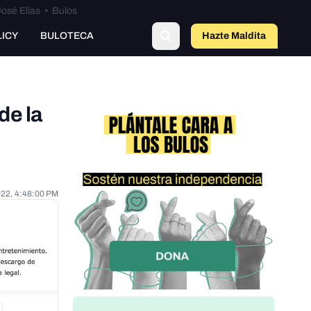
osé Elías
•
Bulos
LICY
BULOTECA
Hazte Maldit
o
de la
022, 4:48:00 PM