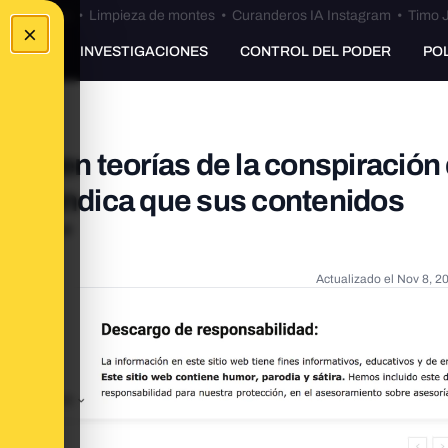
Bulos Ceuta
•
Limpieza de montes
•
Curanderos IA Instagram
•
Timo J
×
UNKING
INVESTIGACIONES
CONTROL DEL PODER
PO
nden teorías de la conspiración 
ta indica que sus contenidos
átira”
Actualizado el
Nov 8, 2