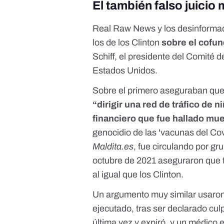
El también falso juicio 
Real Raw News y los desinformad
los de los Clinton
sobre el cofun
Schiff, el presidente del Comité 
Estados Unidos.
Sobre el primero
aseguraban
que 
“dirigir una red de tráfico de n
financiero que fue hallado mue
genocidio de las 'vacunas del Cov
Maldita.es
, fue circulando por g
octubre de 2021 aseguraron que
al igual que los Clinton.
Un argumento muy similar usaron
ejecutado
, tras ser
declarado culp
última vez y expiró, y un médico e