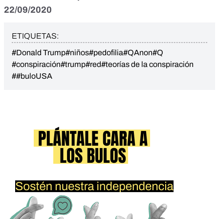
22/09/2020
ETIQUETAS:
#Donald Trump
#niños
#pedofilia
#QAnon
#Q
#conspiración
#trump
#red
#teorías de la conspiración
##buloUSA