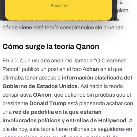
La
teoría Qanon
defiende que Trump está en una
Ahora no
guerra secreta contra una supuesta elite que explota
sexualmente a miles de niños. Os explicamos de
dónde viene está teoría conspiranoico sin pruebas.
Cómo surge la teoría Qanon
En 2017, un usuario anónimo llamado "Q Clearence
Patriot" publicó un post en el foro
4chan
en el que
afirmaba tener acceso a
información clasificada del
Gobierno de Estados Unidos
. Así nació la teoría
conspirativa
QAnon
, que defiende sin pruebas que el
presidente
Donald Trump
está planeando acabar con
una
red de pedofilia en la que estarían
involucrados políticos y estrellas de Hollywood
. A
día de hoy, esta teoría tiene
millones de seguidores en