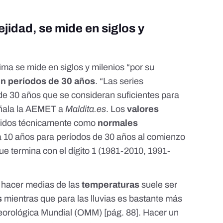
ejidad, se mide en siglos y
lima se mide en siglos y milenios “por su
en períodos de 30 años
. “Las series
 de 30 años que se consideran suficientes para
señala la AEMET a
Maldita.es
. Los
valores
idos técnicamente como
normales
da 10 años para períodos de 30 años al comienzo
ue termina con el dígito 1 (1981-2010, 1991-
a hacer medias de las
temperaturas
suele ser
s
mientras que para las lluvias es bastante más
teorológica Mundial (OMM) [
pág. 88
]. Hacer un