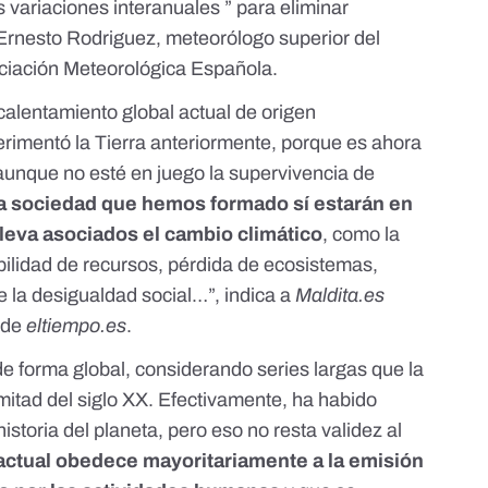
 variaciones interanuales ” para eliminar
rnesto Rodriguez, meteorólogo superior del
ciación Meteorológica Española
.
calentamiento global actual de origen
rimentó la Tierra anteriormente, porque es ahora
aunque no esté en juego la supervivencia de
 la sociedad que hemos formado sí estarán en
leva asociados el cambio climático
,
como la
bilidad de recursos, pérdida de ecosistemas,
e la desigualdad social…”, indica a
Maldita.es
a de
eltiempo.es
.
e forma global, considerando series largas que la
itad del siglo XX. Efectivamente, ha habido
historia del planeta, pero eso no resta validez al
actual obedece mayoritariamente a la emisión