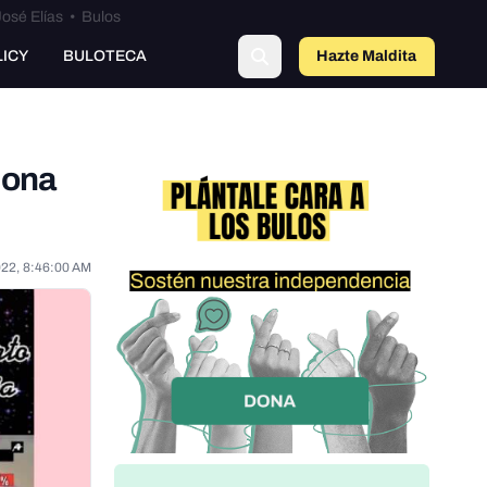
osé Elías
•
Bulos
LICY
BULOTECA
Hazte Maldit
o
iona
022, 8:46:00 AM