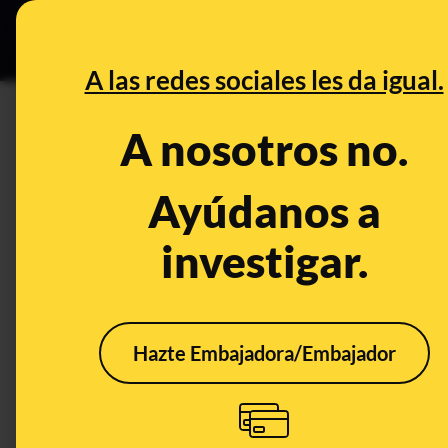
Grupos Ceuta
•
DESINFO
PREB
A las redes sociales les da igual.
DESINFO
A nosotros no.
Las afirmaciones falsas y de
"qué hay de cierto en la emer
Ayúdanos a
investigar.
Clima
Publicado el
Aug 26, 2
Hazte Embajadora/Embajador