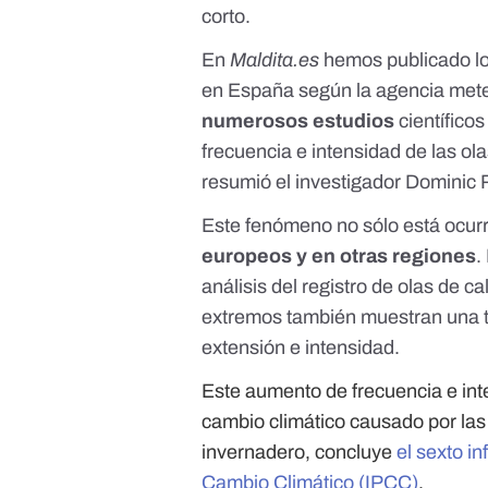
corto.
En
Maldita.es
hemos publicado l
en España
según la agencia met
numerosos estudios
científico
frecuencia e intensidad de las ola
resumió el investigador Dominic
Este fenómeno no sólo está ocur
europeos y en otras regiones
.
análisis del registro de
olas de ca
extremos también muestran una te
extensión e intensidad.
Este aumento de frecuencia e int
cambio climático causado por la
invernadero, concluye
el sexto i
Cambio Climático (IPCC)
.