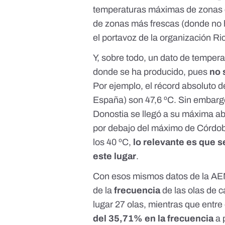
temperaturas máximas de zonas c
de zonas más frescas (donde no 
el portavoz de la organización Ri
Y, sobre todo, un dato de tempera
donde se ha producido, pues
no 
Por ejemplo, el récord absoluto 
España) son
47,6 ºC
. Sin embarg
Donostia
se llegó
a su máxima abs
por debajo del máximo de Córdob
los 40 ºC,
lo relevante es que 
este lugar
.
Con esos mismos datos de la AE
de la
frecuencia
de las olas de 
lugar 27 olas, mientras que entre
del 35,71% en la frecuencia
a 