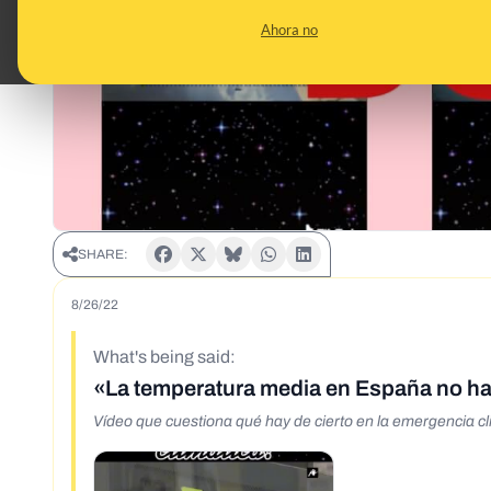
Ahora no
SHARE:
8/26/22
What's being said:
«La temperatura media en España no ha 
Vídeo que cuestiona qué hay de cierto en la emergencia c