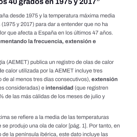
los 40 grados en 1975 y 2017”
spaña desde 1975 y la temperatura máxima media
 (1975 y 2017) para dar a entender que no ha
lor que afecta a España en los últimos 47 años.
umentando la frecuencia, extensión e
.
gía (AEMET) publica un
registro
de olas de calor
de calor
utilizada por la AEMET incluye tres
o de al menos tres días consecutivos),
extensión
nes consideradas) e
intensidad
(que registren
 de las más cálidas de los meses de julio y
xima se refiere a la media de las temperaturas
se produjo una ola de calor [
pág. 1
]. Por tanto, en
o de la península ibérica, este dato incluye las