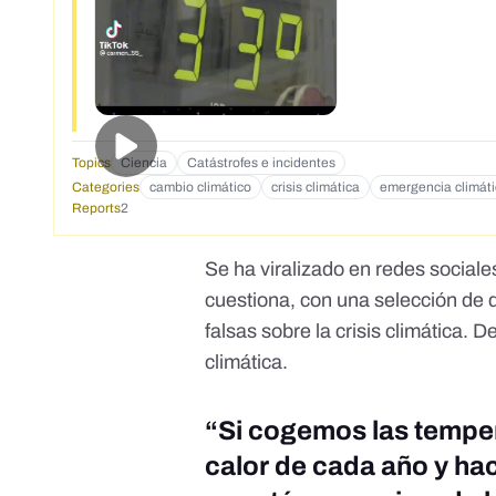
Topics
Ciencia
Catástrofes e incidentes
Categories
cambio climático
crisis climática
emergencia climát
Reports
2
Se ha viralizado en redes social
cuestiona, con una selección de 
falsas sobre la crisis climática
climática
.
“Si cogemos las tempe
calor de cada año y h