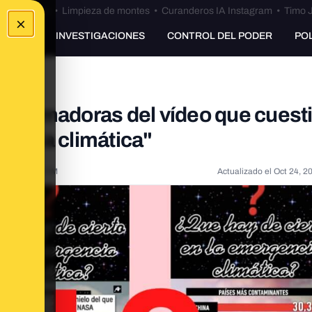
Bulos Ceuta
•
Limpieza de montes
•
Curanderos IA Instagram
•
Timo J
×
UNKING
INVESTIGACIONES
CONTROL DEL PODER
PO
sinformadoras del vídeo que cuest
gencia climática"
022, 7:06:00 PM
Actualizado el
Oct 24, 2