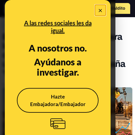
×
Hazte Maldit
o
Abrir menú
A las redes sociales les da
PREBUNKING
igual.
El saneamiento del Sena para
los Juegos Olímpicos: la
A nosotros no.
calidad del agua según los
Ayúdanos a
últimos informes y la campaña
investigar.
‘Me cago en el Sena’
Publicado el
Jul 17, 2024, 10:45:13 AM
Hazte
Embajadora/Embajador