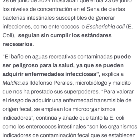
28 de junio de 2024
mostraban que el día 23 de junio
los niveles de concentración en el Sena de ciertas
bacterias intestinales susceptibles de generar
infecciones, como enterococos o
Escherichia coli
(E.
Coli),
seguían sin cumplir los estándares
necesarios
.
“El baño en aguas recreativas contaminadas
puede
ser peligroso para la salud, ya que se pueden
adquirir enfermedades infecciosas”,
explica a
Maldita.es
Ildefonso Perales, microbiólogo y maldito
que nos ha prestado sus superpoderes. “Para valorar
el riesgo de adquirir una enfermedad transmisible de
origen fecal, se emplean los microorganismos
indicadores”, continúa y añade que tanto la E. coli
como los enterococos intestinales “son los organismos
indicadores de contaminación fecal que se establecen