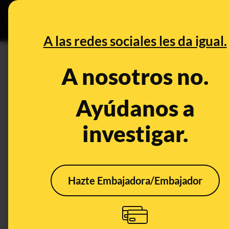
Especial C
DESINFO
PREB
A las redes sociales les da igual.
PREBUNKING
A nosotros no.
Las nuevas narrativas de los 
aunque admiten la subida gl
Ayúdanos a
falsos para desinformar
investigar.
Clima
Hazte Embajadora/Embajador