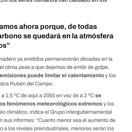
gamos ahora porque, de todas
carbono se quedará en la atmósfera
os”
rnadero ya emitidos permanecerán décadas en la
el clima pese a que dejemos de emitir de golpe,
 emisiones puede limitar el calentamiento
y los
calca Rubén del Campo.
 a 1,5 ºC de aquí a 2050 en vez de a 2 ºC
se
 los fenómenos meteorológicos extremos
y los
io climático,
indica el Grupo Intergubernamental
n sus informes
: “Cuanto menor sea el aumento de
o a los niveles preindustriales,
menores serán los