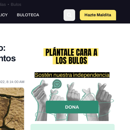
lías
•
Bulos
o
LICY
BULOTECA
Hazte Maldit
a
o:
ntos
022, 8:14:00 AM