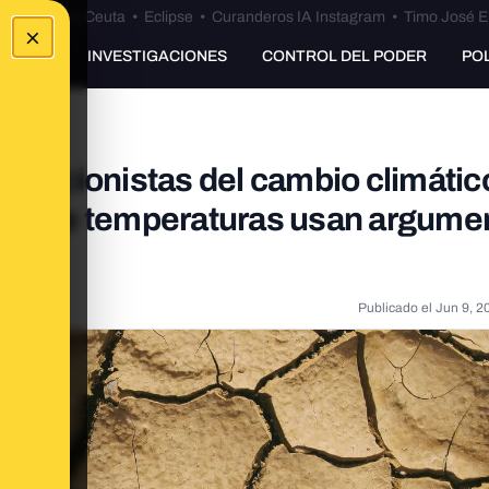
euta
•
Bulos Ceuta
•
Eclipse
•
Curanderos IA Instagram
•
Timo José E
×
UNKING
INVESTIGACIONES
CONTROL DEL PODER
PO
negacionistas del cambio climátic
obal de temperaturas usan argume
Publicado el
Jun 9, 2