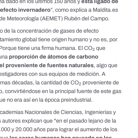
ha dado en los últimos 150 años y
está ligado de
 efecto invernadero
”, como explica a Maldita.es
al de Meteorología (AEMET) Rubén del Campo.
de la concentración de gases de efecto
tamiento global tiene origen humano y no es, por
Porque tiene una firma humana.
El CO
que
2
 una
proporción de átomos de carbono
 el proveniente de fuentes naturales
, algo que
nvestigadores con sus equipos de medición. A
imas décadas, la cantidad de CO
proveniente de
2
, convirtiéndose en la principal fuente de este gas
ue no era así en la época preindustrial.
Academias Nacionales de Ciencias, Ingenierías y
 autores explican que "en el pasado lejano de la
5.000 y 20.000 años para lograr el aumento de los
 que
los seres humanos han causado en los