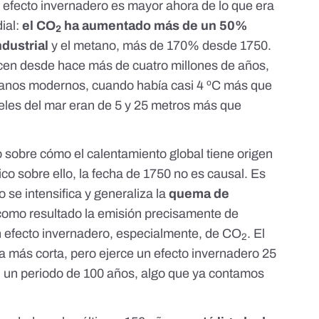
 efecto invernadero es mayor ahora de lo que era
dial:
el CO
ha aumentado más de un 50%
2
dustrial
y
el metano, más de 170% desde 1750
.
en desde hace más de cuatro millones de años,
umanos modernos, cuando había casi 4 ºC más que
veles del mar eran de 5 y 25 metros más que
lo sobre cómo
el calentamiento global tiene origen
co sobre ello
, la fecha de 1750 no es causal. Es
 se intensifica y generaliza la
quema de
como resultado la emisión precisamente de
 efecto invernadero, especialmente, de CO
. El
2
a más corta, pero ejerce un efecto invernadero 25
 un periodo de 100 años,
algo que ya contamos