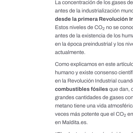
La concentración de los gases de
antes de la industrialización mun
desde la primera Revolución In
Estos niveles de CO
no se conoc
2
antes de la existencia de los h
en la época preindustrial y
los ni
actualmente
.
Como explicamos en este artícu
humano y existe consenso científi
en la Revolución Industrial cuando
combustibles fósiles
que dan, 
grandes cantidades de gases con
metano tiene una vida atmosféric
veces más potente que el CO
en
2
en Maldita.es
.