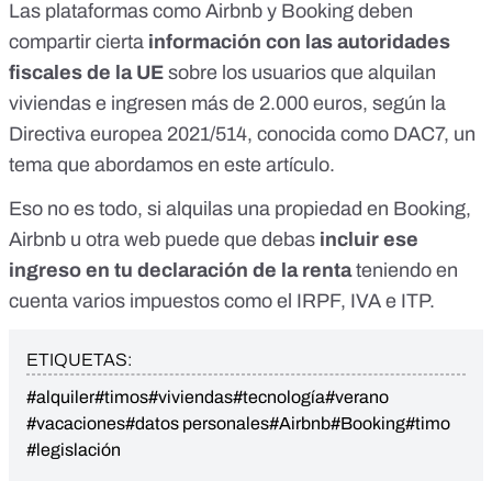
Las plataformas como Airbnb y Booking deben
compartir cierta
información con las autoridades
fiscales de la UE
sobre los usuarios que alquilan
viviendas e ingresen más de 2.000 euros, según la
Directiva europea 2021/514, conocida como DAC7
, un
tema que abordamos en
este artículo
.
Eso no es todo, si alquilas una propiedad en Booking,
Airbnb u otra web puede que debas
incluir ese
ingreso en tu declaración de la renta
teniendo en
cuenta varios impuestos como el IRPF, IVA e ITP.
ETIQUETAS:
#alquiler
#timos
#viviendas
#tecnología
#verano
#vacaciones
#datos personales
#Airbnb
#Booking
#timo
#legislación