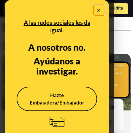
×
Hazte Maldit
o
Abrir menú
A las redes sociales les da
timo
igual.
Desinfo
A nosotros no.
Ayúdanos a
FALSO
investigar.
Hazte
Embajadora/Embajador
No, un vídeo denominado "Argentina
Campeón Mundial" no te instala un
virus en tu teléfono en 10 segundos