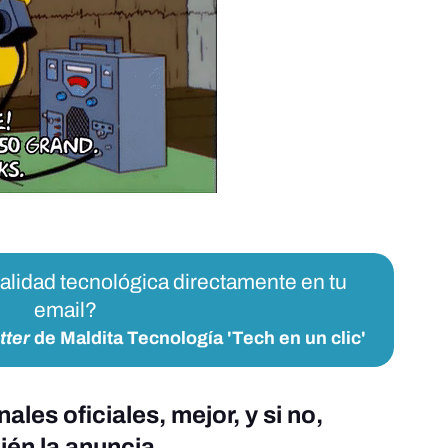
ualidad tecnológica directamente en tu
email?
tter
de Maldita Tecnología 'Tech en un clic'
les oficiales, mejor, y si no,
ién la anuncia