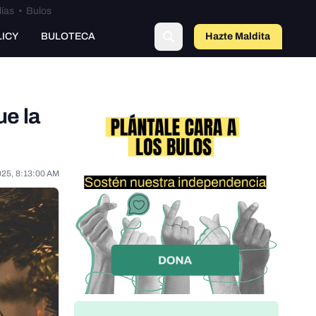
lías
•
Bulos
LICY
BULOTECA
Hazte Maldit
o
e la
025, 8:13:00 AM