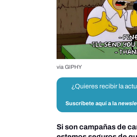
via GIPHY
¿Quieres recibir la act
Suscríbete aquí a la
newsle
Si son campañas de cana
estemos seguros de qu