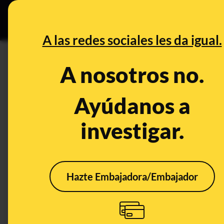
Especial C
DESINFO
PREB
A las redes sociales les da igual.
PREBUNKING
A nosotros no.
Consejos para hacer donacion
campaña solidaria es real y a
Ayúdanos a
investigar.
Timo
Tecnología
Publicado el
Dec 
Hazte Embajadora/Embajador