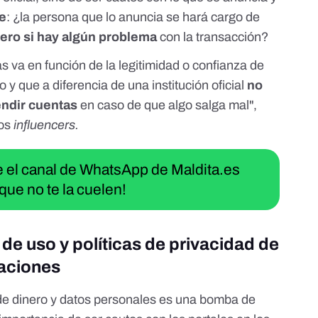
te
: ¿la persona que lo anuncia se hará cargo de
nero si hay algún problema
con la transacción?
 va en función de la legitimidad o confianza de
 y que a diferencia de una institución oficial
no
endir cuentas
en caso de que algo salga mal",
los
influencers.
ue el canal de WhatsApp de Maldita.es
que no te la cuelen!
de uso y políticas de privacidad de
naciones
de dinero y datos personales es una bomba de