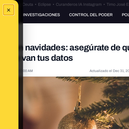
euta
•
Bulos Ceuta
•
Eclipse
•
Curanderos IA Instagram
•
Timo José E
×
UNKING
INVESTIGACIONES
CONTROL DEL PODER
PO
es en navidades: asegúrate de qu
dónde van tus datos
18, 2020, 6:18:00 AM
Actualizado el
Dec 31, 2