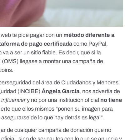
a web te pide pagar con un
método diferente a
taforma de pago certificada
como PayPal,
 a ser un sitio fiable. Es decir, que si la
ud (OMS) llegase a montar una campaña de
coins.
ciberseguridad del área de Ciudadanos y Menores
eguridad (INCIBE)
Ángela García
, nos advertía de
n
influencer
y no por una institución oficial
no tiene
vierte que ellos mismos "ponen su imagen para
 asegurarse de lo que hay detrás es legal".
nfiar de cualquier campaña de donación que no
oficial, sino de ser cautos con lo que se anuncia y