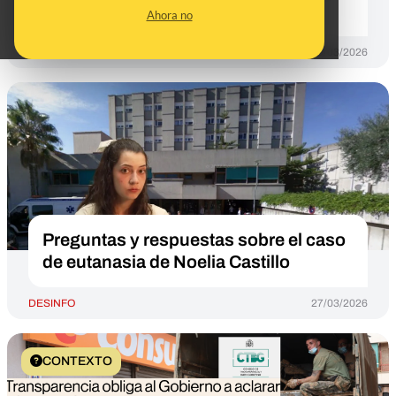
no hay documentación oficial
Ahora no
DESINFO
19/03/2026
Preguntas y respuestas sobre el caso
de eutanasia de Noelia Castillo
DESINFO
27/03/2026
CONTEXTO