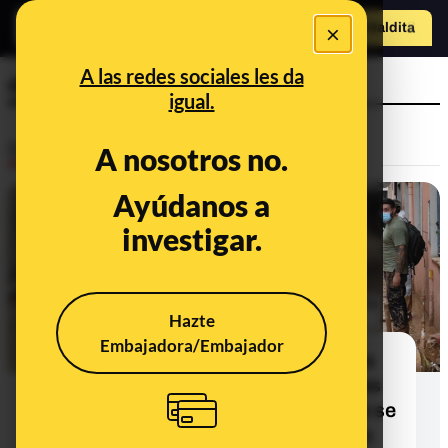
×
Hazte Maldit
o
Abrir menú
A las redes sociales les da
donaciones
igual.
Desinfo
A nosotros no.
Ayúdanos a
CONTEXTO
investigar.
Hazte
Embajadora/Embajador
Qué sabemos sobre los 30 millones
de euros donados por los españoles
para la DANA: Hacienda afirma que se
han destinado a los afectados, pero