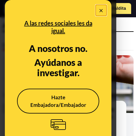
×
Hazte Maldit
a
Abrir menú
A las redes sociales les da
Airbnb
igual.
Desinfo
A nosotros no.
Ayúdanos a
investigar.
Hazte
Embajadora/Embajador
¿Estás buscando una vivienda para
alquilar? Cómo los timadores crean
anuncios falsos en Idealista o
Fotocasa y después suplantan a