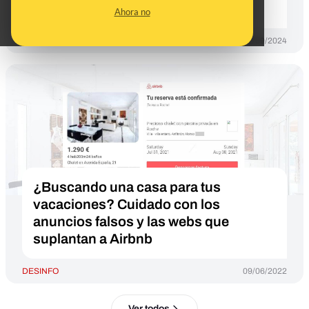
Booking o Airbnb para engañarte
Ahora no
DESINFO
12/09/2024
¿Buscando una casa para tus
vacaciones? Cuidado con los
anuncios falsos y las webs que
suplantan a Airbnb
DESINFO
09/06/2022
Ver todos