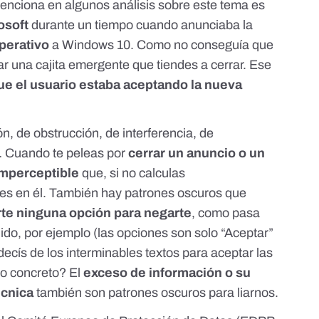
nciona en algunos análisis sobre este tema es
osoft
durante un tiempo cuando anunciaba la
perativo
a Windows 10. Como no conseguía que
ear una cajita emergente que tiendes a cerrar. Ese
ue el usuario estaba aceptando la nueva
, de obstrucción, de interferencia, de
… Cuando te peleas por
cerrar un anuncio o un
imperceptible
que, si no calculas
hes en él. También hay patrones oscuros que
rte ninguna opción para negarte
, como pasa
do, por ejemplo (las opciones son solo “Aceptar”
ecís de los interminables textos para aceptar las
o concreto? El
exceso de información o su
écnica
también son patrones oscuros para liarnos.