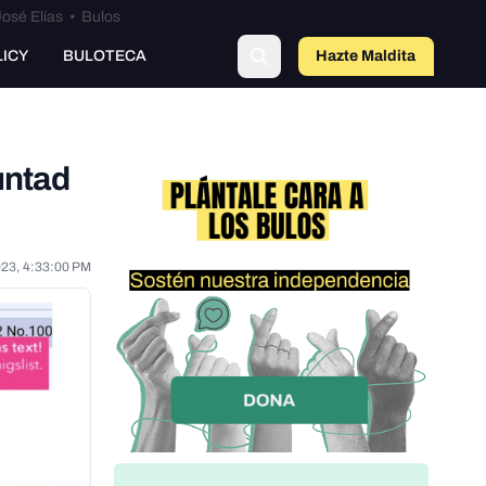
osé Elías
•
Bulos
LICY
BULOTECA
Hazte Maldit
o
untad
023, 4:33:00 PM