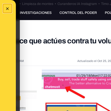
Bulos Ceuta
•
Limpieza de montes
•
Curanderos IA Instagram
•
Timo J
×
UNKING
INVESTIGACIONES
CONTROL DEL PODER
PO
que hace que actúes contra tu vol
 2020, 6:13:00 AM
Actualizado el
Oct 25, 2