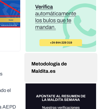
Metodología de
Maldita.es
es
do el
 la AEPD