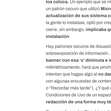
los coloca.
Un ejemplo que se me
un patrón oscuro que utilizó
Micr
actualización de sus sistema o
la gente lo instalase, optó por cr
cierre, sin embargo,
implicaba q
instalación
.
Hay patrones oscuros de disuasión
sobreexposición de información
banner con esa ‘x’ diminuta e 
milimétricamente, hará que pinc
intentan que hagas algo al
no da
con algunas encuestas de conteni
o “Recordar más tarde”). ¿Y qué d
Condiciones de Uso de un espaci
redacción de una forma muy t