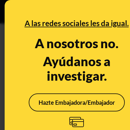
Grupos Ceuta
•
DESINFO
PREB
A las redes sociales les da igual.
PREBUNKING
A nosotros no.
Patrones oscuros: la técnica 
en internet
Ayúdanos a
investigar.
Tecnología
Publicado el
Jun 25,
Hazte Embajadora/Embajador