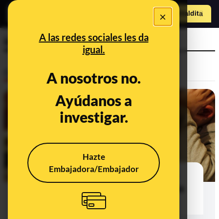
×
Hazte Maldit
o
Abrir menú
A las redes sociales les da
internet
igual.
Desinfo
A nosotros no.
Ayúdanos a
investigar.
Hazte
Embajadora/Embajador
Consejos para enseñar a un niño o
niña a navegar por Internet de forma
segura