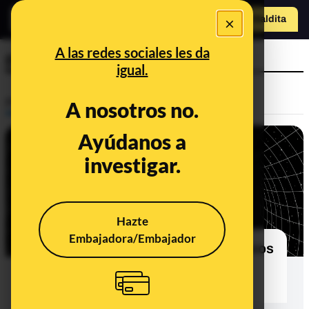
o
×
Hazte Maldit
a
Abrir menú
A las redes sociales les da
patrones oscuros
igual.
Prebunking
A nosotros no.
Ayúdanos a
investigar.
Hazte
Embajadora/Embajador
¿Cómo se usan los patrones adictivos
para recoger nuestros datos
personales?