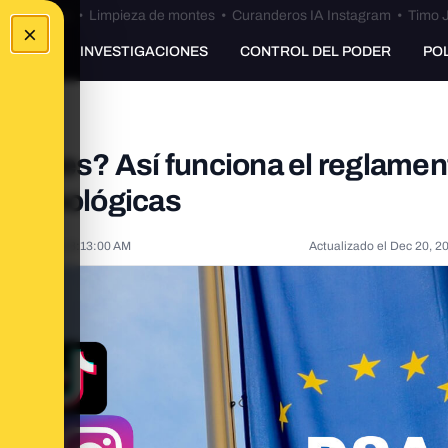
Bulos Ceuta
•
Limpieza de montes
•
Curanderos IA Instagram
•
Timo J
×
UNKING
INVESTIGACIONES
CONTROL DEL PODER
PO
igitales? Así funciona el reglamen
s tecnológicas
ug 24, 2023, 8:13:00 AM
Actualizado el
Dec 20, 2