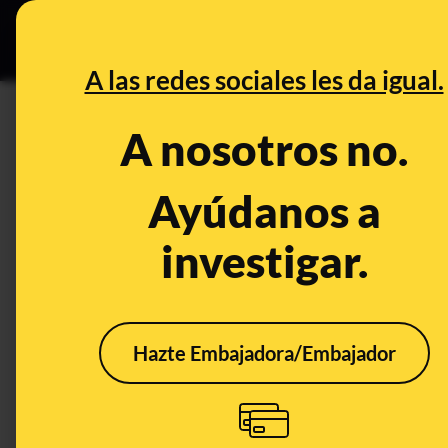
Grupos Ceuta
•
DESINFO
PREB
A las redes sociales les da igual.
PREBUNKING
A nosotros no.
¿Qué es la Ley de Servicios D
la UE que regula a las grande
Ayúdanos a
investigar.
Legislación
Tecnología
Publicado el
A
Hazte Embajadora/Embajador