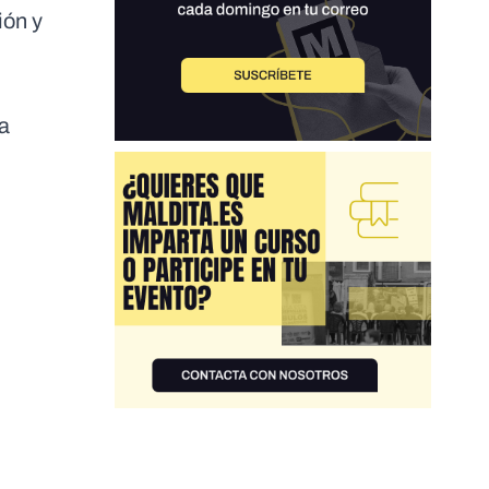
ión y
ea