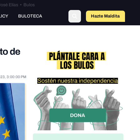
osé Elías
•
Bulos
LICY
BULOTECA
Hazte Maldit
o
to de
023, 3:00:00 PM