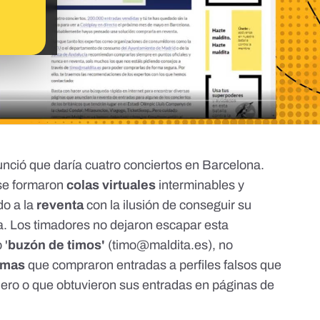
nció que daría cuatro conciertos en Barcelona.
 se formaron
colas virtuales
interminables y
do a la
reventa
con la ilusión de conseguir su
ica. Los timadores no dejaron escapar esta
 '
buzón de timos'
(
timo@maldita.es
), no
timas
que compraron
entradas a perfiles falsos que
nero
o que obtuvieron sus entradas en páginas de