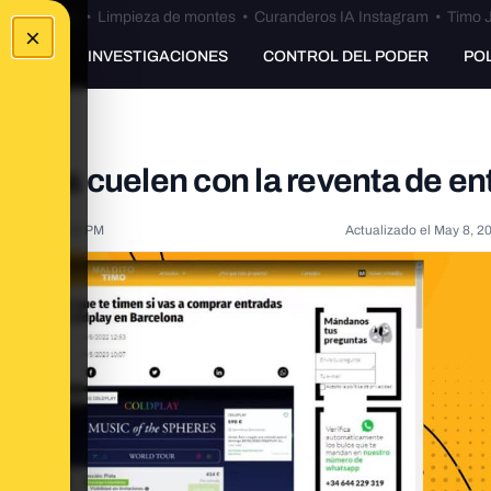
Bulos Ceuta
•
Limpieza de montes
•
Curanderos IA Instagram
•
Timo J
×
UNKING
INVESTIGACIONES
CONTROL DEL PODER
PO
o te la cuelen con la reventa de e
 2023, 1:40:58 PM
Actualizado el
May 8, 2