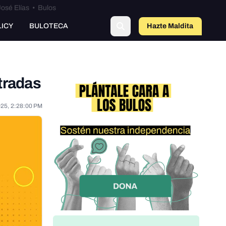
osé Elías
•
Bulos
LICY
BULOTECA
Hazte Maldit
o
ntradas
025, 2:28:00 PM