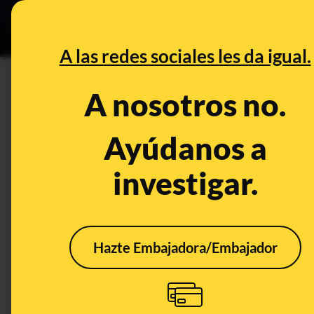
Grupos Ceuta
•
DESINFO
PREB
A las redes sociales les da igual.
DESINFO
A nosotros no.
Conciertos y festivales: que n
Ayúdanos a
Consumo
Publicado el
May 25,
investigar.
Hazte Embajadora/Embajador