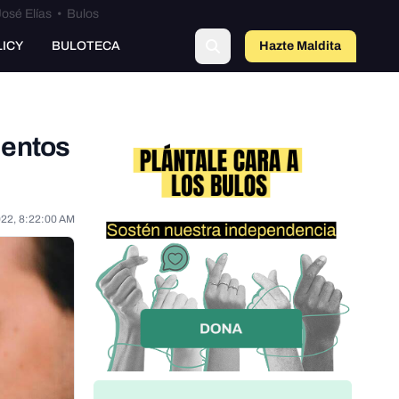
osé Elías
•
Bulos
LICY
BULOTECA
Hazte Maldit
o
mentos
022, 8:22:00 AM