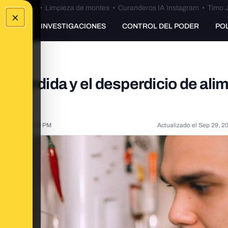
Bulos Ceuta
•
Limpieza de montes
•
Curanderos IA Instagram
•
Timo J
×
UNKING
INVESTIGACIONES
CONTROL DEL PODER
PO
la pérdida y el desperdicio de ali
, 2021, 4:39:30 PM
Actualizado el
Sep 29, 2