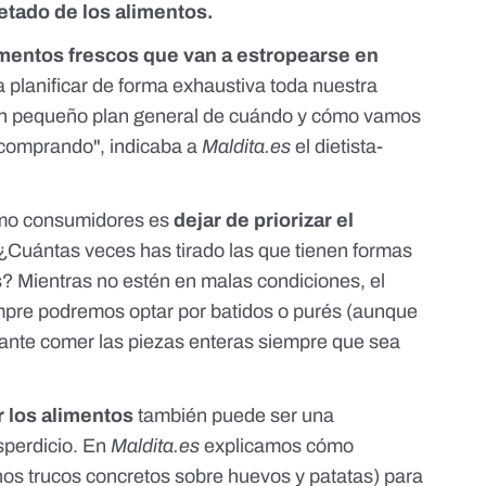
etado de los alimentos.
imentos frescos que van a estropearse en
planificar de forma exhaustiva toda nuestra
un pequeño plan general de cuándo y cómo vamos
 comprando",
indicaba a
Maldita.es
el dietista-
omo consumidores es
dejar de priorizar el
 ¿Cuántas veces has tirado las que tienen formas
? Mientras no estén en malas condiciones, el
iempre podremos optar por batidos o purés (aunque
ante comer las piezas enteras
siempre que sea
 los alimentos
también puede ser una
esperdicio. En
Maldita.es
explicamos
cómo
nos trucos concretos sobre
huevos
y
patatas
) para