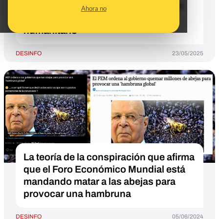
graves de desnutrición aguda en un
Ahora no
año si continúa el bloqueo
humanitario
DESINFO
23/05/2025
La teoría de la conspiración que afirma
que el Foro Económico Mundial está
mandando matar a las abejas para
provocar una hambruna
DESINFO
05/06/2024