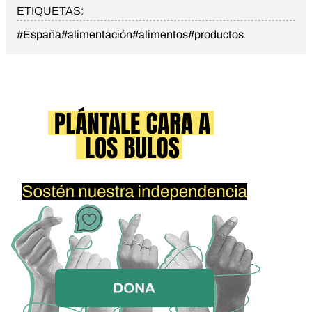
ETIQUETAS:
#España
#alimentación
#alimentos
#productos