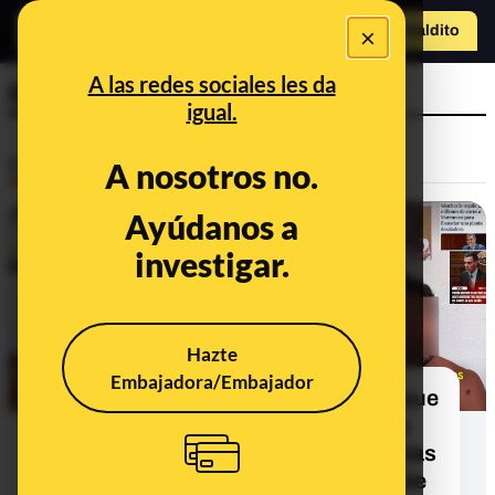
×
Hazte Maldit
o
Abrir menú
A las redes sociales les da
España
igual.
Desinfo
A nosotros no.
Ayúdanos a
ALERTA
investigar.
Hazte
Embajadora/Embajador
Cuidado con el vídeo que asegura que
los incendios son provocados para
poner placas solares porque Bruselas
quiere convertir España "en la pila de