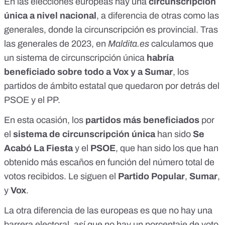
En las elecciones europeas hay una
circunscripción
única a nivel nacional
, a diferencia de otras como las
generales, donde la circunscripción es provincial. Tras
las generales de 2023,
en
Maldita.es
calculamos que
un sistema de circunscripción única
habría
beneficiado sobre todo a Vox y a Sumar
, los
partidos de ámbito estatal que quedaron por detrás del
PSOE y el PP.
En esta ocasión, los
partidos más beneficiados
por
el
sistema de circunscripción única
han sido
Se
Acabó La Fiesta
y el
PSOE
, que han sido los que han
obtenido más escaños en función del número total de
votos recibidos. Le siguen el
Partido Popular
,
Sumar
,
y
Vox
.
La otra diferencia de las europeas es que no hay una
barrera electoral, así que no hay un porcentaje de voto