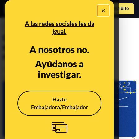
×
Hazte Maldit
o
Abrir menú
A las redes sociales les da
CONTROL DEL PODER
igual.
Claves de las elecciones
europeas 2024: datos y
A nosotros no.
resultados en España
Ayúdanos a
Política
investigar.
Publicado el
Jun 10, 2024, 12:33:59 AM
Hazte
Embajadora/Embajador