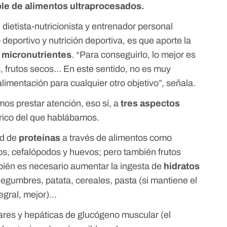
ible de alimentos ultraprocesados.
, dietista-nutricionista y entrenador personal
deportivo y nutrición deportiva, es que aporte la
y micronutrientes
. “Para conseguirlo, lo mejor es
, frutos secos… En este sentido, no es muy
alimentación para cualquier otro objetivo”, señala.
s prestar atención, eso sí, a
tres aspectos
órico del que hablábamos.
ad de
proteínas
a través de alimentos como
os, cefalópodos y huevos; pero también frutos
ién es necesario aumentar la ingesta de
hidratos
legumbres, patata, cereales, pasta (si mantiene el
tegral, mejor)…
ares y hepáticas de
glucógeno muscular
(el