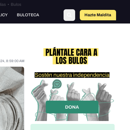
lías
•
Bulos
LICY
BULOTECA
Hazte Maldit
o
024, 8:59:00 AM