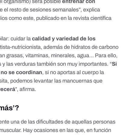
el organismo) será posible
entrenar con
e el resto de sesiones semanales”, explica
os como este, publicado en la revista científica
lar: cuidar la
calidad y variedad de los
tista-nutricionista, además de hidratos de carbono
tan grasas, vitaminas, minerales, agua… Para ello,
s y las verduras también son muy importantes. “
Si
n no se coordinan
, si no aportas al cuerpo la
esita, podemos levantar las mancuernas que
recerá
”, afirma.
 más’?
ente una de las dificultades de aquellas personas
muscular. Hay ocasiones en las que, en función