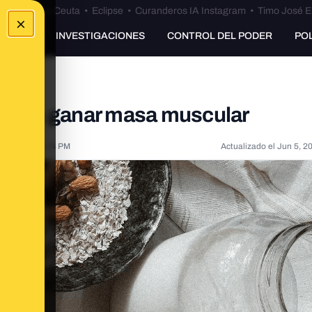
euta
•
Bulos Ceuta
•
Eclipse
•
Curanderos IA Instagram
•
Timo José E
×
UNKING
INVESTIGACIONES
CONTROL DEL PODER
PO
ivo es ganar masa muscular
, 2021, 5:14:34 PM
Actualizado el
Jun 5, 2