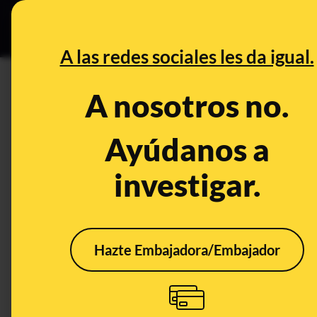
Especial C
DESINFO
PREB
A las redes sociales les da igual.
PREBUNKING
A nosotros no.
Cómo y qué comer si tu objet
Ayúdanos a
Alimentación
Publicado el
Nov 4
investigar.
Hazte Embajadora/Embajador