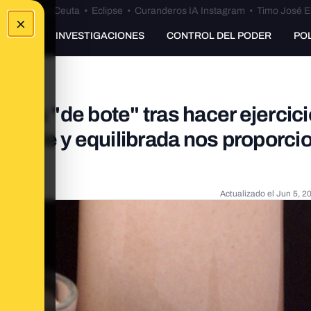
euta
•
Bulos Ceuta
•
Eclipse
•
Curanderos IA Instagram
•
Timo José E
×
UNKING
INVESTIGACIONES
CONTROL DEL PODER
PO
nas "de bote" tras hacer ejercic
udable y equilibrada nos proporcio
Actualizado el
Jun 5, 2