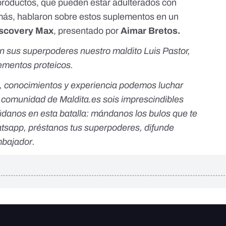
productos, que pueden estar adulterados con
más, hablaron sobre estos suplementos en
un
scovery Max
,
presentado por
Aimar Bretos
.
on sus superpoderes nuestro maldito Luis Pastor,
ementos proteicos.
, conocimientos y experiencia podemos luchar
a comunidad de Maldita.es sois imprescindibles
údanos en esta batalla:
mándanos los bulos que te
atsapp
,
préstanos tus superpoderes
, difunde
bajador
.