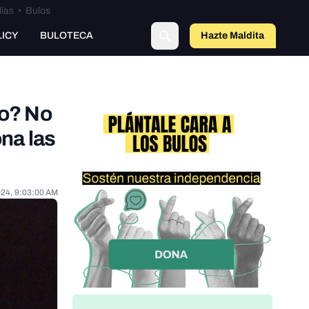
lías
•
Bulos
LICY
BULOTECA
Hazte Maldit
o
io? No
na las
024, 9:03:00 AM