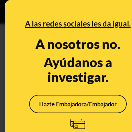
Especial C
DESINFO
PREB
A las redes sociales les da igual.
PREBUNKING
A nosotros no.
¿Qué sabemos sobre las proteí
son necesarias: una dieta sal
Ayúdanos a
suficientes
investigar.
Publicado el
Oct 29, 2019, 8:18:08 AM
Hazte Embajadora/Embajador