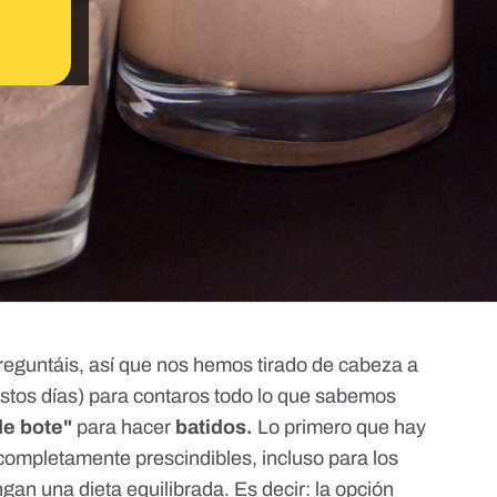
preguntáis, así que nos hemos tirado de cabeza a
 estos días) para contaros todo lo que sabemos
de bote"
para hacer
batidos.
Lo primero que hay
 completamente prescindibles, incluso para los
an una dieta equilibrada. Es decir: la opción