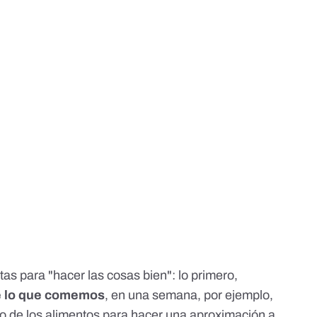
s para "hacer las cosas bien": lo primero,
de lo que comemos
, en una semana, por ejemplo,
so de los alimentos para hacer una aproximación a