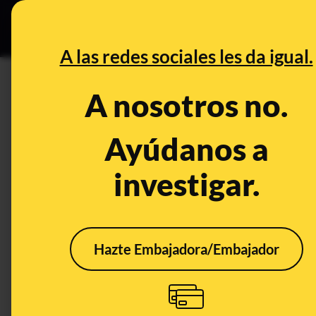
Grupos Ceuta
•
DESINFO
PREB
A las redes sociales les da igual.
PREBUNKING
A nosotros no.
¿Es saludable el sushi?
Ayúdanos a
Publicado el
Dec 1, 2020, 6:14:00 AM
investigar.
Hazte Embajadora/Embajador