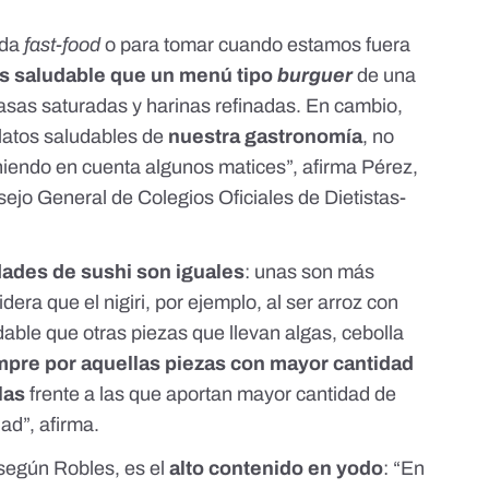
ida
fast-food
o para tomar cuando estamos fuera
s saludable que un menú tipo
burguer
de una
asas saturadas y harinas refinadas. En cambio,
platos saludables de
nuestra gastronomía
, no
teniendo en cuenta algunos matices”, afirma Pérez,
ejo General de Colegios Oficiales de Dietistas-
dades de sushi son iguales
: unas son más
era que el nigiri, por ejemplo, al ser arroz con
ble que otras piezas que llevan algas, cebolla
mpre por aquellas piezas con mayor cantidad
las
frente a las que aportan mayor cantidad de
dad”, afirma.
 según Robles, es el
alto contenido en yodo
: “En