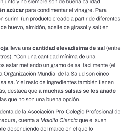
junto y no siempre son de buena calidad.
én azúcar
para condimentar el vinagre. Para
 surimi (un producto creado a partir de diferentes
 de huevo, almidón, aceite de girasol y sal) en
soja
lleva una
cantidad elevadísima de sal
(entre
litros). “Con una cantidad mínima de una
s estar metiendo un gramo de sal fácilmente (el
a Organización Mundial de la Salud
son cinco
a salsa. Y el resto de ingredientes también tienen
más, destaca que
a muchas salsas se les añade
adas que no son una buena opción.
identa de la
Asociación Pro-Colegio Profesional de
emadura
, cuenta a
Maldita Ciencia
que el sushi
ble
dependiendo del marco en el que lo