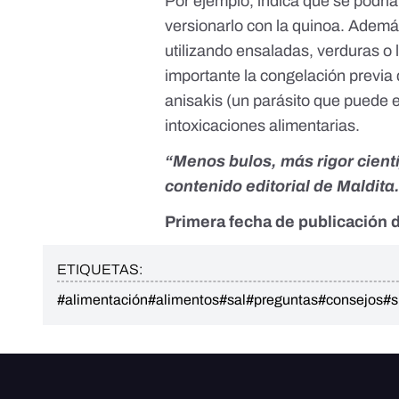
Por ejemplo, indica que se podría
versionarlo con la quinoa. Ademá
utilizando ensaladas, verduras o 
importante la congelación previa 
anisakis
(un parásito que puede e
intoxicaciones alimentarias.
“Menos bulos, más rigor cient
contenido editorial de Maldita
Primera fecha de publicación d
ETIQUETAS:
#alimentación
#alimentos
#sal
#preguntas
#consejos
#s