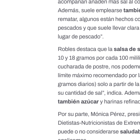
acompañan añaden más sal al con
Además, suele emplearse
tambi
rematar, algunos están hechos con
pescados y que suele llevar clara
lugar de pescado”.
Robles destaca que la
salsa de 
10 y 18 gramos por cada 100 mili
cucharada de postre, nos podemo
límite máximo recomendado por l
gramos
diarios) solo a partir de l
su cantidad de sal”, indica. Ade
también azúcar
y harinas refin
Por su parte, Mónica Pérez, pres
Dietistas-Nutricionistas de Extr
puede o no considerarse
saluda