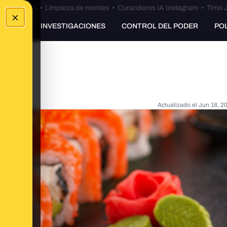
Bulos Ceuta
•
Limpieza de montes
•
Curanderos IA Instagram
•
Timo J
×
UNKING
INVESTIGACIONES
CONTROL DEL PODER
PO
Actualizado el
Jun 18, 2