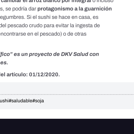
cambiar el arroz blanco por integral
o incluso
s, se podría dar
protagonismo a la guarnición
legumbres. Si el sushi se hace en casa, es
del pescado crudo para evitar la ingesta de
ncontrarse en el pescado) o de otras
ífico” es un proyecto de
DKV Salud
con
.es.
el artículo: 01/12/2020.
ushi
#saludable
#soja