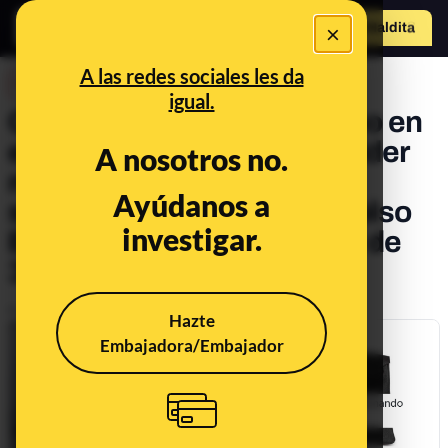
×
Hazte Maldit
o
Abrir menú
A las redes sociales les da
DESINFO
igual.
Qué sabemos de este vídeo en
el que la mujer de Sinwar, líder
A nosotros no.
máximo de Hamás,
Ayúdanos a
supuestamente lleva un bolso
investigar.
Birkin de la marca Hermès de
32.000 dólares
Publicado el
Oct 21, 2024, 2:00:14 PM
Hazte
Embajadora/Embajador