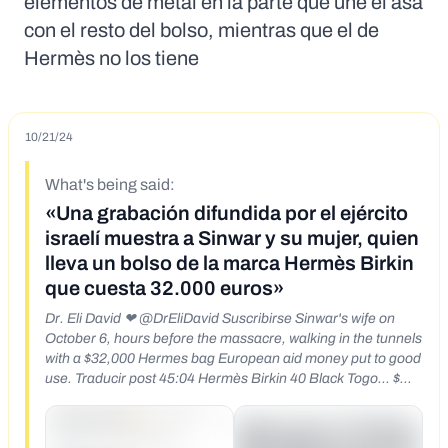
elementos de metal en la parte que une el asa
con el resto del bolso, mientras que el de
Hermès no los tiene
10/21/24
What's being said:
«Una grabación difundida por el ejército
israelí muestra a Sinwar y su mujer, quien
lleva un bolso de la marca Hermès Birkin
que cuesta 32.000 euros»
Dr. Eli David ❤ @DrEliDavid Suscribirse Sinwar's wife on
October 6, hours before the massacre, walking in the tunnels
with a $32,000 Hermes bag European aid money put to good
use. Traducir post 45:04 Hermès Birkin 40 Black Togo... $
32,000.00
https://x.com/AvichayAdraee/status/1847738011435635085
https://x.com/AvichayAdraee/status/1847696954177851410