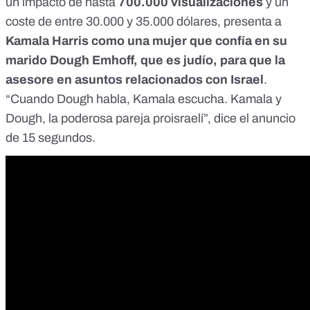
un impacto de hasta
700.000 visualizaciones
y un
coste de entre 30.000 y 35.000 dólares
, presenta a
Kamala Harris como una mujer que confía en su
marido Dough Emhoff, que es judío, para que la
asesore en asuntos relacionados con Israel
.
“Cuando Dough habla, Kamala escucha. Kamala y
Dough, la poderosa pareja proisraelí”, dice el anuncio
de 15 segundos.