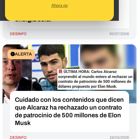
despobladas de España y Sicilia
Ahora no
podrían abastecer a Europa con
energía solar
DESINFO
30/07/2026
ALERTA
Cuidado con los contenidos que dicen
que Alcaraz ha rechazado un contrato
de patrocinio de 500 millones de Elon
Musk
DESINFO
19/03/2026