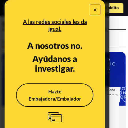
×
Hazte Maldit
o
Abrir menú
A las redes sociales les da
Elon Musk
igual.
Desinfo
A nosotros no.
Ayúdanos a
CONTEXTO
investigar.
Hazte
Embajadora/Embajador
Qué sabemos sobre si Elon Musk
propuso usar la "España vaciada"
para generar electricidad: dijo en
enero de 2026 que zonas