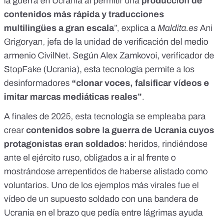
la guerra en Ucrania al permitir una
producción de
contenidos más rápida y traducciones
multilingües a gran escala
”, explica a
Maldita.es
Ani
Grigoryan, jefa de la unidad de verificación del medio
armenio
CivilNet
. Según Alex Zamkovoi, verificador de
StopFake
(Ucrania), esta tecnología permite a los
desinformadores
“clonar voces, falsificar vídeos e
imitar marcas mediáticas reales”
.
A finales de 2025, esta tecnología se empleaba para
crear
contenidos sobre la guerra de Ucrania
cuyos
protagonistas eran soldados
: heridos, rindiéndose
ante el ejército ruso, obligados a ir al frente o
mostrándose arrepentidos de haberse alistado como
voluntarios. Uno de los ejemplos más virales fue el
vídeo de un supuesto soldado con una bandera de
Ucrania en el brazo que pedía entre lágrimas ayuda