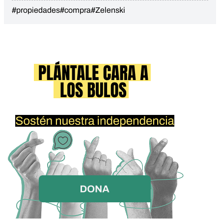
#propiedades
#compra
#Zelenski