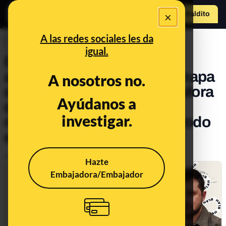
×
Hazte Maldit
o
Abrir menú
A las redes sociales les da
INVESTIGACIONES
igual.
De un viñedo en Italia a un
apartamento en Dubái: el mapa
A nosotros no.
de la campaña desinformadora
Ayúdanos a
que atribuye propiedades
investigar.
millonarias a Zelenski por todo
el mundo
Publicado el
Jan 14, 2026, 9:09:42 AM
Hazte
Embajadora/Embajador