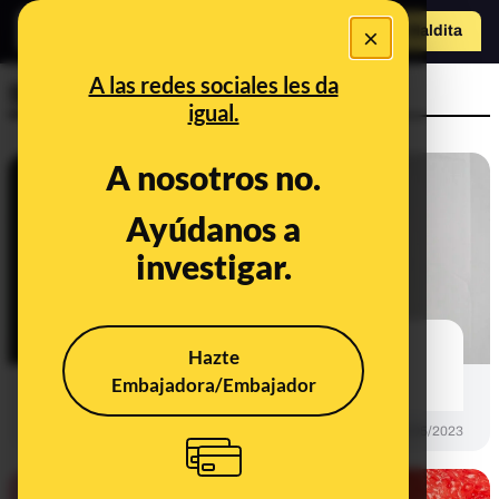
×
Hazte Maldit
o
Abrir menú
A las redes sociales les da
Sexualidad
igual.
A nosotros no.
Ayúdanos a
investigar.
¿A qué edad empezamos a
Hazte
masturbarnos?
Embajadora/Embajador
PREBUNKING
05/05/2023