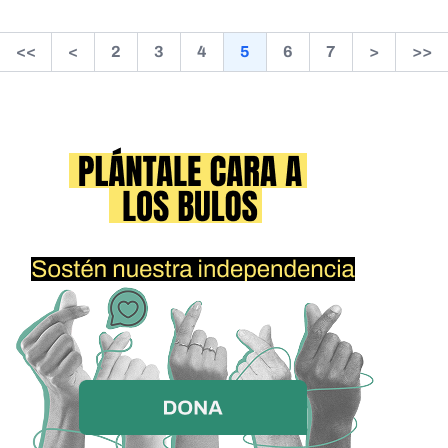
<<
<
2
3
4
5
6
7
>
>>