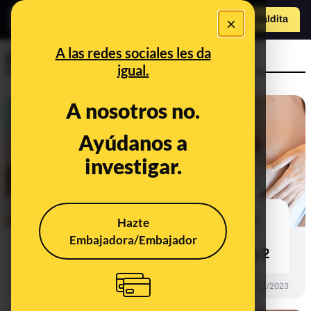
×
Hazte Maldit
o
Abrir menú
A las redes sociales les da
Sexualidad
igual.
A nosotros no.
Ayúdanos a
investigar.
Consultorio 226º especial diabetes:
Hazte
quemaduras, problemas de vista y
Embajadora/Embajador
tipos más allá de la diabetes tipo 1 y 2
PREBUNKING
17/11/2023