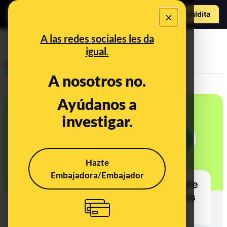
Hazte Maldit
×
o
Abrir menú
A las redes sociales les da
Whatsapp
igual.
Prebunking
A nosotros no.
Ayúdanos a
investigar.
Hazte
Embajadora/Embajador
¿Por qué motivos WhatsApp puede
suspender tu cuenta y qué puedes
hacer si te pasa por error?