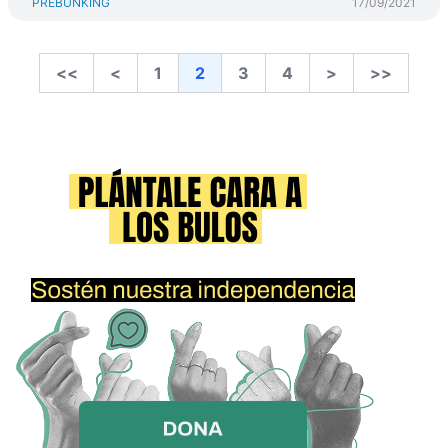
PREBUNKING
17/09/2021
<<
<
1
2
3
4
>
>>