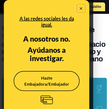
×
Hazte Maldit
o
Abrir menú
A las redes sociales les da
PREBUNKING
igual.
Tech en un clic: monedas de
TikTok y tragaperras
A nosotros no.
disfrazadas de regalos, espacio
Ayúdanos a
en Google Drive y WhatsApp y
investigar.
cómo cuidar tu móvil en verano
Tecnología
Publicado el
Jun 22, 2024, 9:33:00 AM
Hazte
Embajadora/Embajador