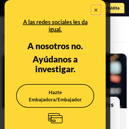
Hazte Maldit
×
o
Abrir menú
A las redes sociales les da
Whatsapp
igual.
Prebunking
A nosotros no.
Ayúdanos a
investigar.
Hazte
Embajadora/Embajador
Compartir conversaciones privadas
en redes, borrar redes sociales y
'Diógenes digital': ya está aquí el
25º consultorio de Maldita