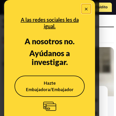
×
Hazte Maldit
o
Abrir menú
A las redes sociales les da
TikTok
igual.
Desinfo
A nosotros no.
Ayúdanos a
FALSO
investigar.
Hazte
Embajadora/Embajador
Este vídeo de un hombre
supuestamente de Ceuta que afirma
que el Gobierno le ha obligado a
acoger a doce migrantes en su casa