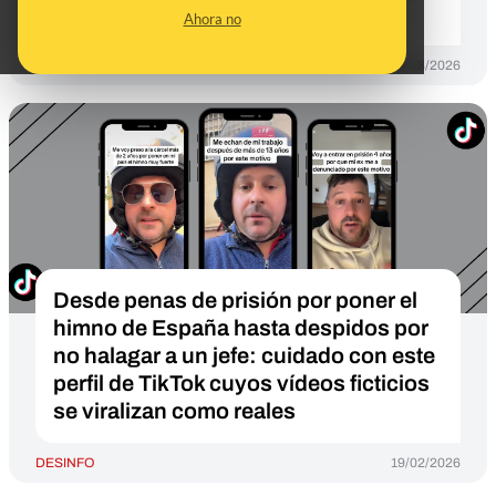
no muestra una situación real
Ahora no
DESINFO
03/08/2026
Desde penas de prisión por poner el
himno de España hasta despidos por
no halagar a un jefe: cuidado con este
perfil de TikTok cuyos vídeos ficticios
se viralizan como reales
DESINFO
19/02/2026