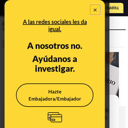
×
Hazte Maldit
o
Abrir menú
A las redes sociales les da
Puigdemont
igual.
Desinfo
A nosotros no.
Ayúdanos a
CONTEXTO
investigar.
Hazte
Embajadora/Embajador
La portada de ABC sobre Rajoy y la
"amnistía" a Puigdemont: es real, de
2017, aunque en el interior no habla
de una amnistía judicial