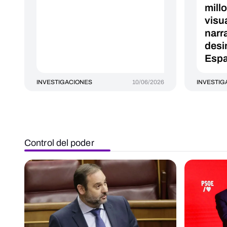
mill
visu
narr
desi
Espa
INVESTIGACIONES
10/06/2026
INVESTIG
Control del poder