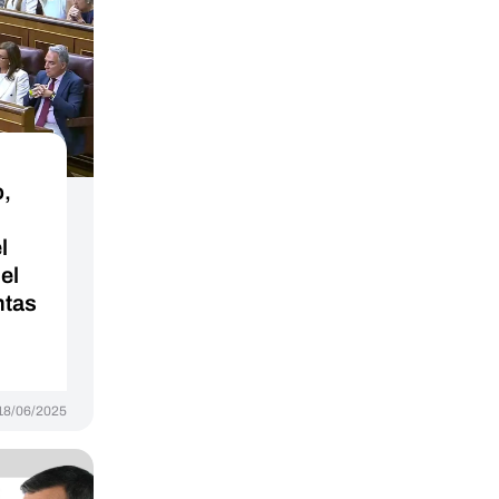
o,
l
el
ntas
18/06/2025