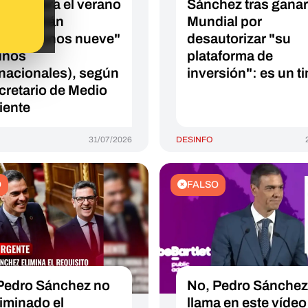
erno para el verano
Sánchez tras ganar
026: están
Mundial por
ando "unos nueve"
desautorizar "su
unos
plataforma de
rnacionales), según
inversión": es un t
ecretario de Medio
ente
31/07/2026
DESINFO
O
FALSO
Pedro Sánchez no
No, Pedro Sánchez
liminado el
llama en este vídeo