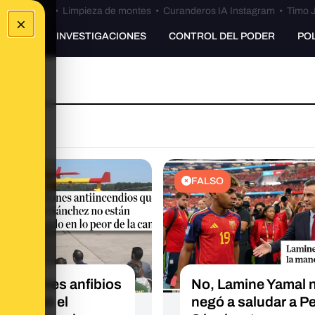
Bulos Ceuta
•
Limpieza de montes
•
Curanderos IA Instagram
•
Timo J
×
UNKING
INVESTIGACIONES
CONTROL DEL PODER
PO
EXTO
FALSO
15 aviones anfibios
No, Lamine Yamal 
prometió el
negó a saludar a P