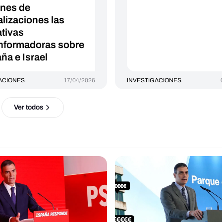
ones de
alizaciones las
ativas
nformadoras sobre
ña e Israel
ACIONES
17/04/2026
INVESTIGACIONES
Ver todos