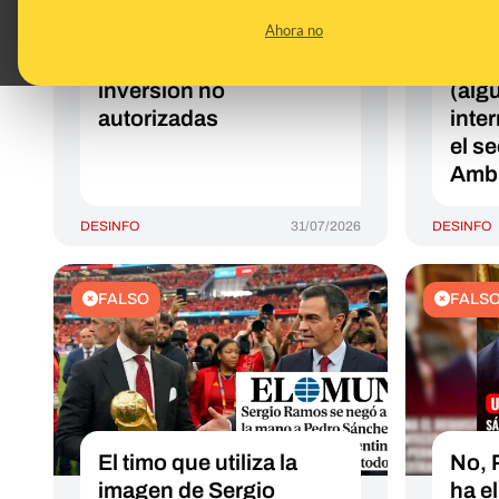
políticos en el Mundial
Gobi
Ahora no
2026 para promocionar
de 2
plataformas de
oper
inversión no
(alg
autorizadas
inte
el s
Ambi
DESINFO
31/07/2026
DESINFO
FALSO
FALS
El timo que utiliza la
No, 
imagen de Sergio
ha e