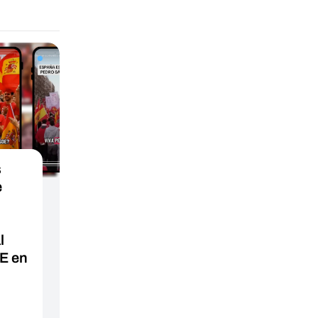
s
e
l
E en