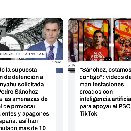
e la supuesta
"Sánchez, estamo
n de detención a
contigo": vídeos d
nyahu solicitada
manifestaciones
Pedro Sánchez
creados con
a las amenazas de
inteligencia artificia
el de provocar
para apoyar al PSO
dentes y apagones
TikTok
spaña: así han
ulado más de 10