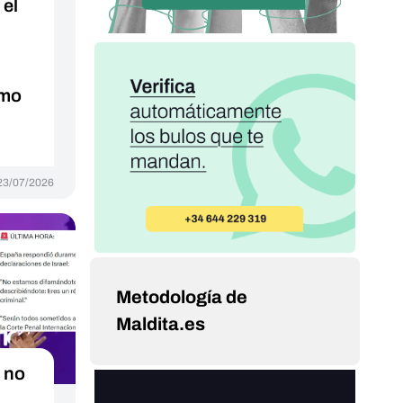
 el
imo
23/07/2026
Metodología de
Maldita.es
 no