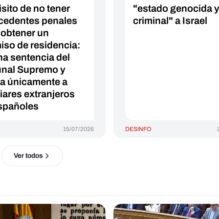
isito de no tener
"estado genocida 
cedentes penales
criminal" a Israel
 obtener un
iso de residencia:
na sentencia del
unal Supremo y
ca únicamente a
liares extranjeros
spañoles
15/07/2026
DESINFO
Ver todos