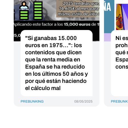
"Si ganabas 15.000
Ni es
euros en 1975…": los
prohi
contenidos que dicen
qué 
que la renta media en
Espa
España se ha reducido
cons
en los últimos 50 años y
por qué están haciendo
el cálculo mal
PREBUNKING
08/05/2025
PREBUNK