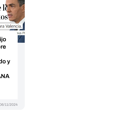
ijo
re
do y
DANA
06/11/2024