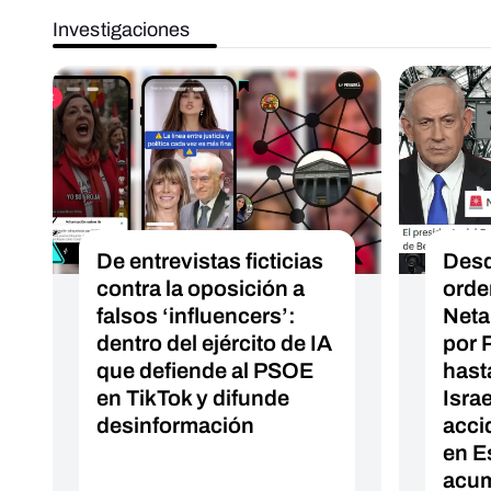
Investigaciones
De entrevistas ficticias
Desd
contra la oposición a
orde
falsos ‘influencers’:
Neta
dentro del ejército de IA
por 
que defiende al PSOE
hast
en TikTok y difunde
Isra
desinformación
acci
en E
acum