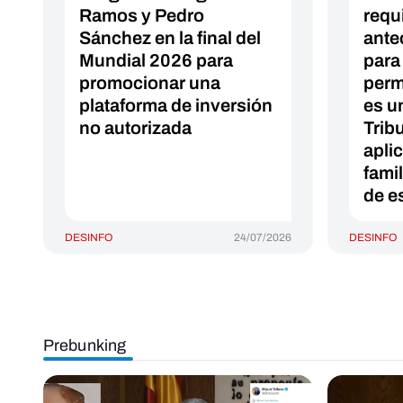
Ramos y Pedro
requ
Sánchez en la final del
ante
Mundial 2026 para
para
promocionar una
perm
plataforma de inversión
es u
no autorizada
Trib
apli
fami
de e
DESINFO
24/07/2026
DESINFO
Prebunking