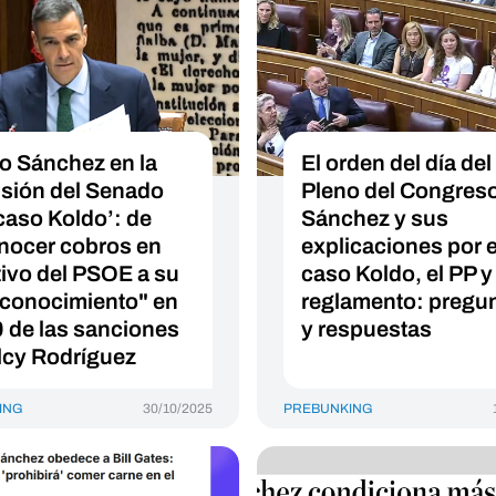
o Sánchez en la
El orden del día del
sión del Senado
Pleno del Congres
‘caso Koldo’: de
Sánchez y sus
nocer cobros en
explicaciones por e
tivo del PSOE a su
caso Koldo, el PP y 
conocimiento" en
reglamento: pregu
 de las sanciones
y respuestas
lcy Rodríguez
ING
30/10/2025
PREBUNKING