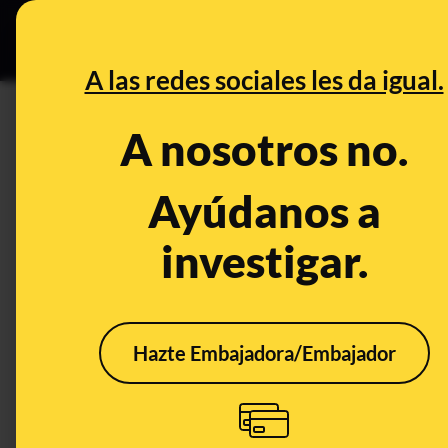
Grupos Ceuta
•
DESINFO
PREB
A las redes sociales les da igual.
Pedro Sánchez
A nosotros no.
Desinfo
Ayúdanos a
investigar.
CONT
Hazte Embajadora/Embajador
Los timos que utilizan la
Los 
imagen de futbolistas y
que 