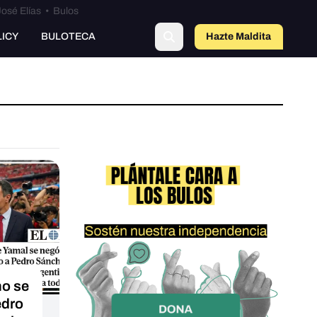
osé Elías
•
Bulos
LICY
BULOTECA
Hazte Maldit
o
no se
edro