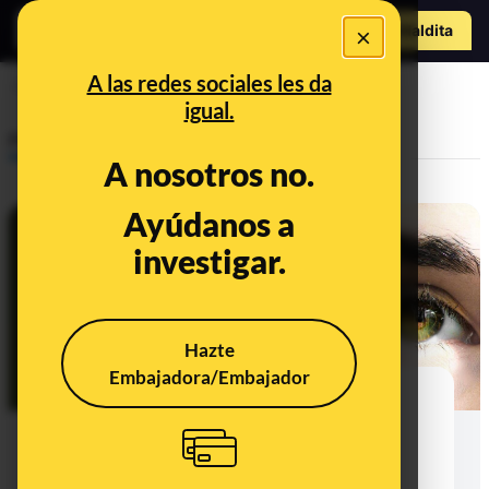
Hazte Maldit
×
o
Abrir menú
A las redes sociales les da
ojos
igual.
Prebunking
A nosotros no.
Ayúdanos a
investigar.
Hazte
Embajadora/Embajador
Qué es el ojo seco, por qué han
aumentado los casos durante la
pandemia y qué se puede hacer
para evitarlo