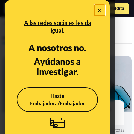
Hazte Maldit
×
o
Abrir menú
A las redes sociales les da
ojos
igual.
Prebunking
A nosotros no.
Ayúdanos a
investigar.
Hazte
Embajadora/Embajador
¿Percibe cada persona un mismo
color de manera distinta?
PREBUNKING
30/03/2022