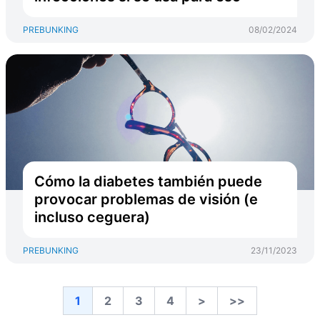
PREBUNKING
08/02/2024
Cómo la diabetes también puede
provocar problemas de visión (e
incluso ceguera)
PREBUNKING
23/11/2023
1
2
3
4
>
>>