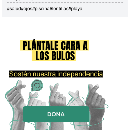
#salud
#ojos
#piscina
#lentillas
#playa