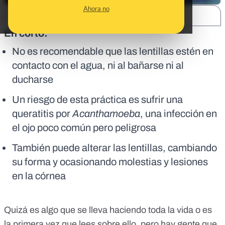
Ahora no
SHARE:
En corto:
No es recomendable que las lentillas estén en
contacto con el agua, ni al bañarse ni al
ducharse
Un riesgo de esta práctica es sufrir una
queratitis por
Acanthamoeba
, una infección en
el ojo poco común pero peligrosa
También puede alterar las lentillas, cambiando
su forma y ocasionando molestias y lesiones
en la córnea
Quizá es algo que se lleva haciendo toda la vida o es
la primera vez que lees sobre ello, pero hay gente que