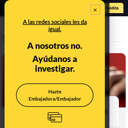
Hazte Maldit
×
o
Abrir menú
A las redes sociales les da
ojos
igual.
Prebunking
A nosotros no.
Ayúdanos a
investigar.
Hazte
Embajadora/Embajador
No hay evidencias de que los
ejercicios para los ojos logren una
visión más nítida