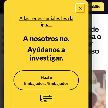
×
Hazte Maldit
o
Abrir menú
A las redes sociales les da
PREBUNKING
igual.
La orina no cura problemas de
vista ni ninguna otra dolencia o
A nosotros no.
enfermedad y puede causar
Ayúdanos a
infecciones si se usa para eso
investigar.
Ciencia
Salud
Publicado el
Feb 8, 2024, 2:58:09 PM
Hazte
Embajadora/Embajador