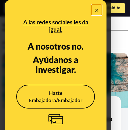
o
×
Hazte Maldit
a
Abrir menú
A las redes sociales les da
vista
igual.
Prebunking
A nosotros no.
Ayúdanos a
investigar.
Hazte
Embajadora/Embajador
En el Día Mundial de la Visión,
desinformaciones sobre ilusiones
ópticas, la vista y los ojos que hemos
explicado en Maldita.es