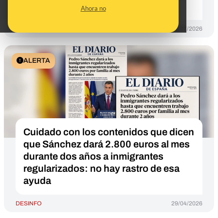
circula al menos desde mayo
Ahora no
DESINFO
31/07/2026
ALERTA
Cuidado con los contenidos que dicen
que Sánchez dará 2.800 euros al mes
durante dos años a inmigrantes
regularizados: no hay rastro de esa
ayuda
DESINFO
29/04/2026