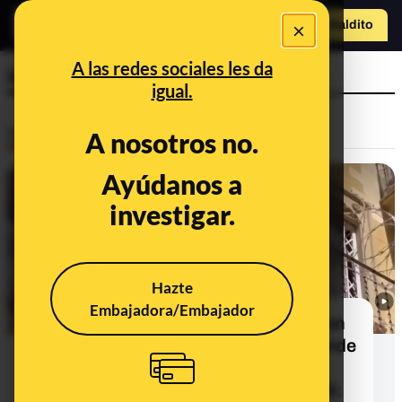
×
Hazte Maldit
o
Abrir menú
A las redes sociales les da
inmigración
igual.
Desinfo
A nosotros no.
Ayúdanos a
ALERTA
investigar.
Hazte
Embajadora/Embajador
Cuidado con este vídeo de "púas" en
balcones de Barcelona que se difunde
en el contexto de la situación
migratoria en Ceuta en julio de 2026: