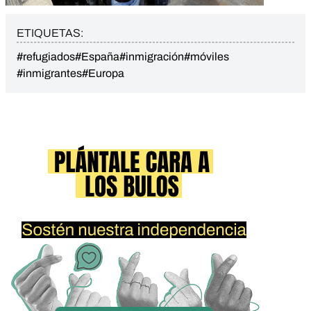
ETIQUETAS:
#refugiados
#España
#inmigración
#móviles
#inmigrantes
#Europa