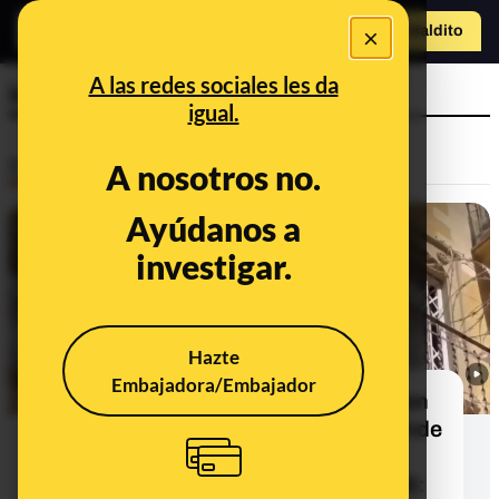
×
Hazte Maldit
o
Abrir menú
A las redes sociales les da
inmigración
igual.
Desinfo
A nosotros no.
Ayúdanos a
ALERTA
investigar.
Hazte
Embajadora/Embajador
Cuidado con este vídeo de "púas" en
balcones de Barcelona que se difunde
en el contexto de la situación
migratoria en Ceuta en julio de 2026: