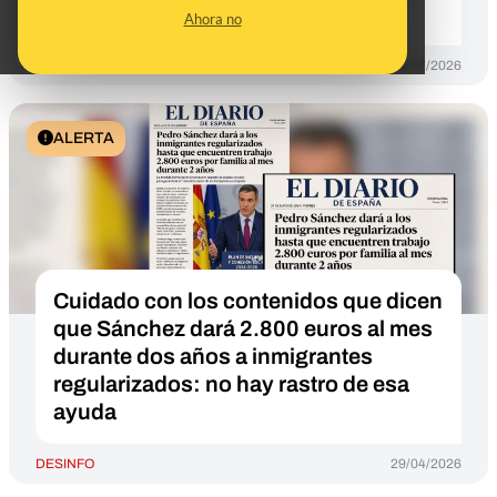
circula al menos desde mayo
Ahora no
DESINFO
31/07/2026
ALERTA
Cuidado con los contenidos que dicen
que Sánchez dará 2.800 euros al mes
durante dos años a inmigrantes
regularizados: no hay rastro de esa
ayuda
DESINFO
29/04/2026