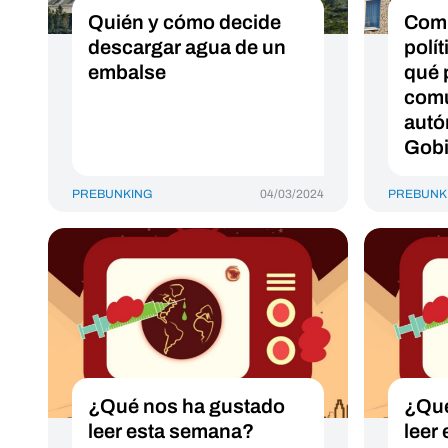
Quién y cómo decide
Comp
descargar agua de un
polí
embalse
qué 
com
autó
Gobi
PREBUNKING
04/03/2024
PREBUNK
¿Qué nos ha gustado
¿Qué
leer esta semana?
leer