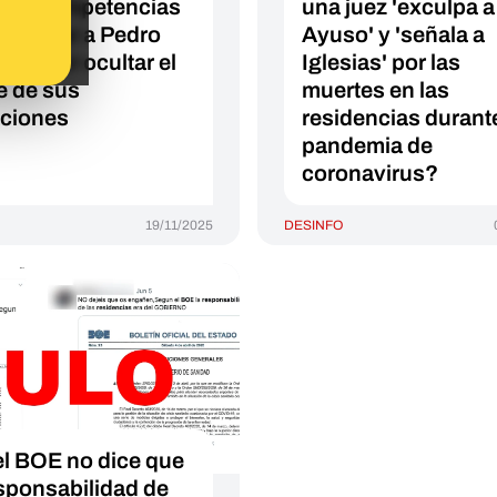
iene competencias
una juez 'exculpa a
 imputar a Pedro
Ayuso' y 'señala a
hez por ocultar el
Iglesias' por las
e de sus
muertes en las
ciones
residencias durante
pandemia de
coronavirus?
19/11/2025
DESINFO
el BOE no dice que
esponsabilidad de