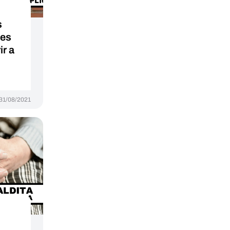
s
les
ir a
31/08/2021