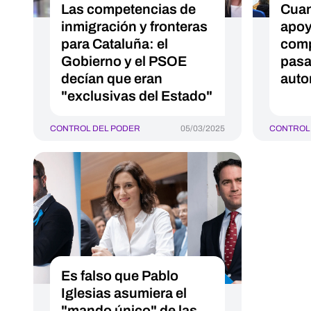
Las competencias de
Cuan
inmigración y fronteras
apoy
para Cataluña: el
comp
Gobierno y el PSOE
pasa
decían que eran
auto
"exclusivas del Estado"
CONTROL DEL PODER
05/03/2025
CONTROL
Es falso que Pablo
Iglesias asumiera el
"mando único" de las