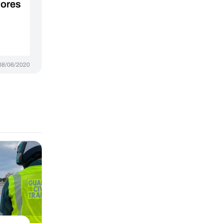
yores
l
08/06/2020