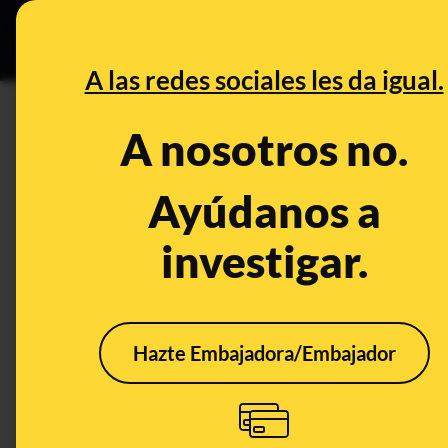
Especial C
DESINFO
PREB
A las redes sociales les da igual.
competencias
A nosotros no.
Desinfo
Ayúdanos a
investigar.
CONTEXTO
FALS
Hazte Embajadora/Embajador
La acogida del crucero
No, 
MV Hondius en
de J