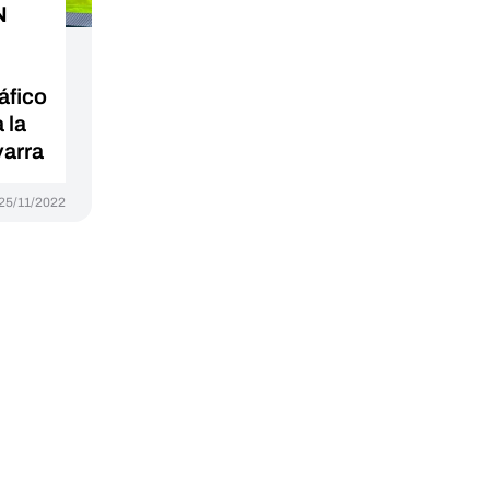
N
áfico
 la
varra
25/11/2022