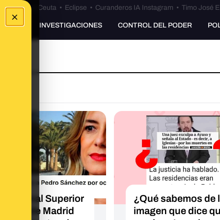
euta
•
Bulos Ceuta
•
Eclipse
•
Curanderos IA Instagram
•
Timo José E
×
UNKING
INVESTIGACIONES
CONTROL DEL PODER
PO
O
el Tribunal Superior
¿Qué sabemos de 
usticia de Madrid
imagen que dice q