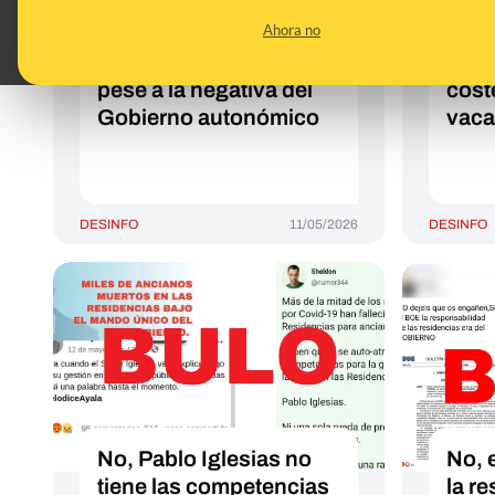
Tenerife: por qué ha
no t
Ahora no
podido fondear en el
para
puerto de Granadilla
Sánc
pese a la negativa del
cost
Gobierno autonómico
vaca
DESINFO
11/05/2026
DESINFO
No, Pablo Iglesias no
No, 
tiene las competencias
la r