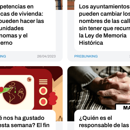
etencias en
Los ayuntamientos
ticas de vivienda:
pueden cambiar lo
pueden hacer las
nombres de las cal
unidades
sin tener que recurr
nomas y el
la Ley de Memoria
erno
Histórica
ING
26/04/2023
PREBUNKING
 nos ha gustado
¿Quién es el
 esta semana? El fin
responsable de las